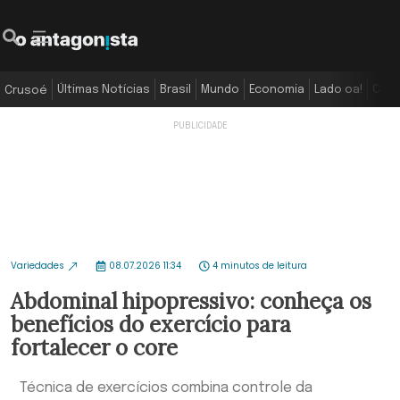
Últimas Notícias
Brasil
Mundo
Economia
Lado oa!
Colu
Crusoé
Variedades
08.07.2026 11:34
4 minutos de leitura
Abdominal hipopressivo: conheça os
benefícios do exercício para
fortalecer o core
Técnica de exercícios combina controle da