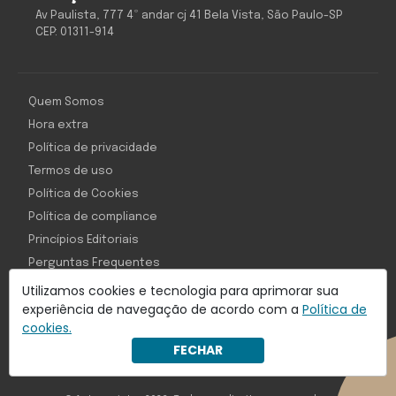
Av Paulista, 777 4º andar cj 41 Bela Vista, São Paulo-SP
CEP: 01311-914
Quem Somos
Hora extra
Política de privacidade
Termos de uso
Política de Cookies
Política de compliance
Princípios Editoriais
Perguntas Frequentes
Utilizamos cookies e tecnologia para aprimorar sua
experiência de navegação de acordo com a
Política de
cookies.
Com inteligência e tecnologia:
FECHAR
Object1ve - Marketing Solution