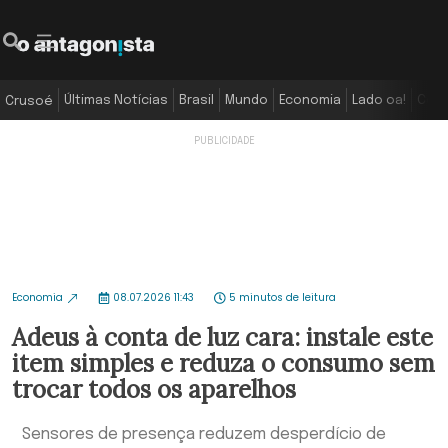
Últimas Notícias
Brasil
Mundo
Economia
Lado oa!
Colu
Crusoé
Economia
08.07.2026 11:43
5 minutos de leitura
Adeus à conta de luz cara: instale este
item simples e reduza o consumo sem
trocar todos os aparelhos
Sensores de presença reduzem desperdício de