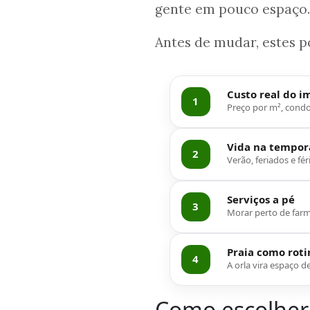
gente em pouco espaço.
Antes de mudar, estes 
Custo real do i
1
Preço por m², cond
Vida na tempor
2
Verão, feriados e fé
Serviços a pé
3
Morar perto de farm
Praia como roti
4
A orla vira espaço d
Como escolher 