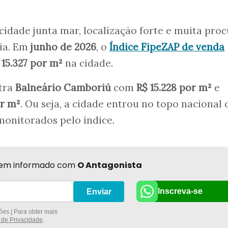
cidade junta mar, localização forte e muita pro
aia. Em
junho de 2026
, o
Índice FipeZAP de venda
 15.327 por m²
na cidade.
tra
Balneário Camboriú
com
R$ 15.228 por m²
e
or m²
. Ou seja, a cidade entrou no topo nacional 
onitorados pelo índice.
r bem informado com
O Antagonista
Inscreva-se
Enviar
es | Para obter mais
a de Privacidade
.