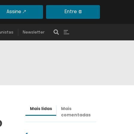
Assine
Entre
unistas
Newsletter
Mais lidas
Mais
Últimas
comentadas
notícias
o