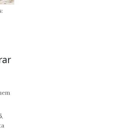
s:
rar
Quem
5
,
ta