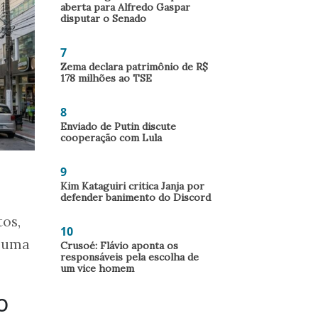
aberta para Alfredo Gaspar
disputar o Senado
7
Zema declara patrimônio de R$
178 milhões ao TSE
8
Enviado de Putin discute
cooperação com Lula
9
Kim Kataguiri critica Janja por
defender banimento do Discord
tos,
10
a uma
Crusoé: Flávio aponta os
responsáveis pela escolha de
um vice homem
o