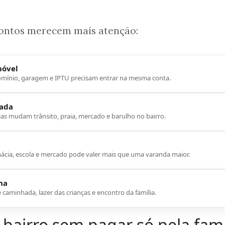
pontos merecem mais atenção:
móvel
omínio, garagem e IPTU precisam entrar na mesma conta.
ada
rias mudam trânsito, praia, mercado e barulho no bairro.
ácia, escola e mercado pode valer mais que uma varanda maior.
na
e caminhada, lazer das crianças e encontro da família.
bairro sem pagar só pela fam