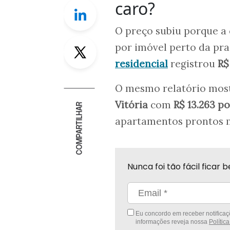
caro?
Linkedin
O preço subiu porque a 
Twitter
por imóvel perto da pr
residencial
registrou
R$
O mesmo relatório mos
Vitória
com
R$ 13.263 p
COMPARTILHAR
apartamentos prontos m
Nunca foi tão fácil fica
Eu concordo em receber notificaçõ
informações reveja nossa
Polític