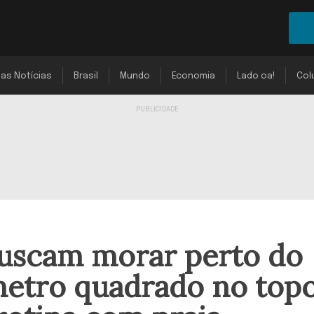
mas Notícias
Brasil
Mundo
Economia
Lado oa!
Col
buscam morar perto do
etro quadrado no top