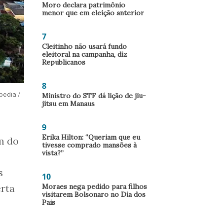
Moro declara patrimônio
menor que em eleição anterior
7
Cleitinho não usará fundo
eleitoral na campanha, diz
Republicanos
8
Ministro do STF dá lição de jiu-
pedia /
jítsu em Manaus
9
Erika Hilton: “Queriam que eu
m do
tivesse comprado mansões à
vista?”
s
10
Moraes nega pedido para filhos
erta
visitarem Bolsonaro no Dia dos
Pais