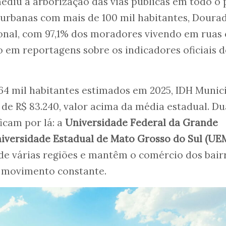
diu a arborização das vias públicas em todo o p
 urbanas com mais de 100 mil habitantes, Doura
ional, com 97,1% dos moradores vivendo em ruas
o em reportagens sobre os indicadores oficiais 
64 mil habitantes estimados em 2025, IDH Munic
a de R$ 83.240, valor acima da média estadual. Du
icam por lá: a
Universidade Federal da Grande
iversidade Estadual de Mato Grosso do Sul (UE
de várias regiões e mantêm o comércio dos bair
 movimento constante.