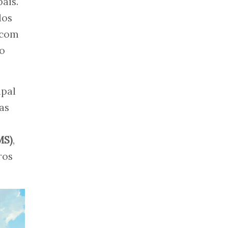
aís.
dos
 com
do
ipal
as
MS)
,
ros