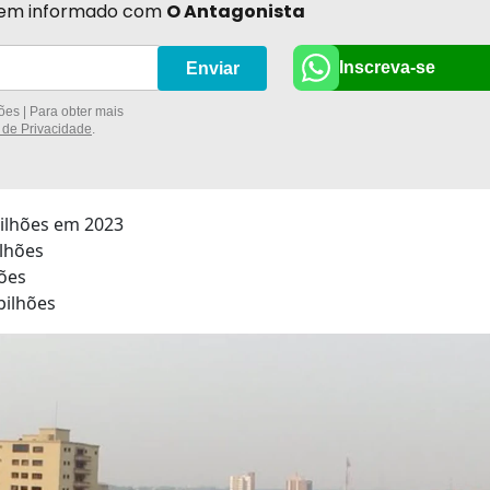
r bem informado com
O Antagonista
Inscreva-se
Enviar
es | Para obter mais
a de Privacidade
.
bilhões em 2023
ilhões
hões
 bilhões