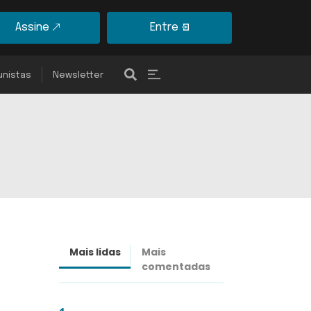
Assine
Entre
unistas
Newsletter
Mais lidas
Mais
Últimas
comentadas
notícias