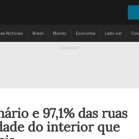
mas Notícias
Brasil
Mundo
Economia
Lado oa!
Col
nário e 97,1% das ruas
dade do interior que