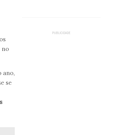
os
o no
o ano,
e se
s