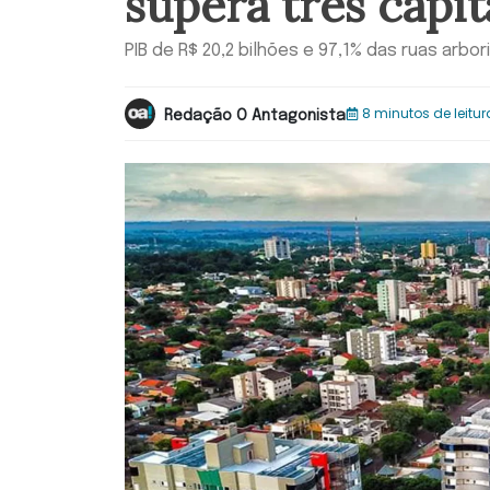
supera três capit
PIB de R$ 20,2 bilhões e 97,1% das ruas arbor
8 minutos de leitur
Redação O Antagonista