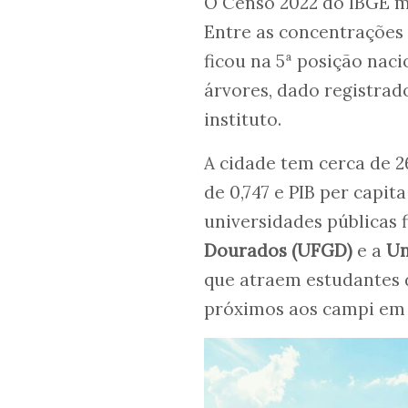
O Censo 2022 do IBGE me
Entre as concentrações
ficou na 5ª posição nac
árvores, dado registrad
instituto.
A cidade tem cerca de 2
de 0,747 e PIB per capit
universidades públicas f
Dourados (UFGD)
e a
Un
que atraem estudantes 
próximos aos campi em