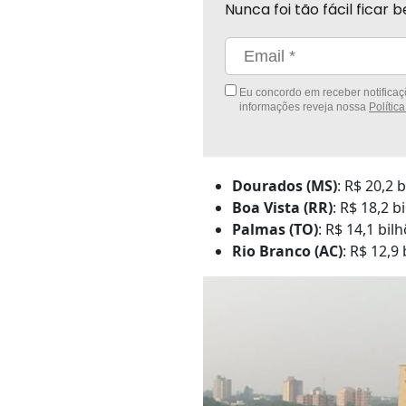
Nunca foi tão fácil fica
Eu concordo em receber notificaçõ
informações reveja nossa
Polític
Dourados (MS)
: R$ 20,2 
Boa Vista (RR)
: R$ 18,2 b
Palmas (TO)
: R$ 14,1 bil
Rio Branco (AC)
: R$ 12,9