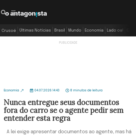
Últimas Notícias
Brasil
Mundo
Economia
Lado oa!
Colu
Crusoé
Economia
04.07.2026 14:43
8 minutos de leitura
Nunca entregue seus documentos
fora do carro se o agente pedir sem
entender esta regra
A lei exige apresentar documentos ao agente, mas há