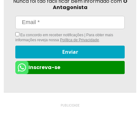
Nunca foi tão fácil ficar bem informado com
O
Antagonista
Eu concordo em receber notificações | Para obter mais
informações reveja nossa
Política de Privacidade
.
Enviar
Inscreva-se