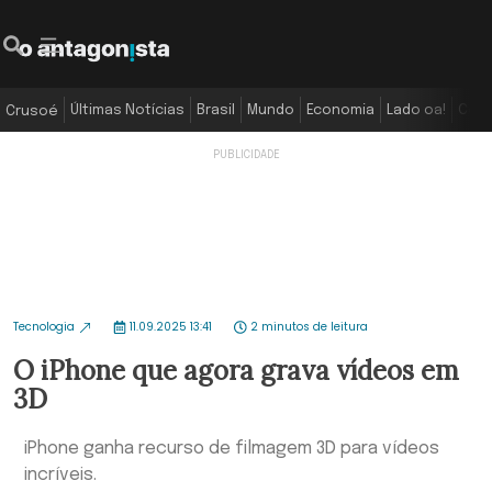
Últimas Notícias
Brasil
Mundo
Economia
Lado oa!
Colu
Crusoé
Tecnologia
11.09.2025 13:41
2 minutos de leitura
O iPhone que agora grava vídeos em
3D
iPhone ganha recurso de filmagem 3D para vídeos
incríveis.