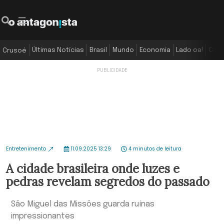
Últimas Notícias
Brasil
Mundo
Economia
Lado oa!
Colu
Crusoé
Entretenimento
11.09.2025 13:29
4 minutos de leitura
A cidade brasileira onde luzes e
pedras revelam segredos do passado
São Miguel das Missões guarda ruínas
impressionantes