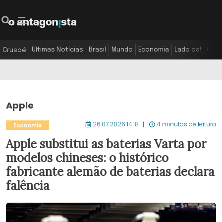
Últimas Notícias
Brasil
Mundo
Economia
Lado oa!
Colu
Crusoé
Apple
26.07.2026 14:18
4 minutos de leitura
Economia
Apple substitui as baterias Varta por
modelos chineses: o histórico
fabricante alemão de baterias declara
falência