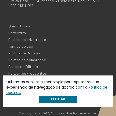
Av Paulista, 777 4º andar cj 41 Bela Vista, São Paulo-SP
CEP: 01311-914
Quem Somos
Hora extra
Política de privacidade
Termos de uso
Política de Cookies
Política de compliance
Princípios Editoriais
Perguntas Frequentes
Utilizamos cookies e tecnologia para aprimorar sua
experiência de navegação de acordo com a
Política de
cookies.
Com inteligência e tecnologia:
FECHAR
Object1ve - Marketing Solution
O Antagonista , 2026, Todos os direitos reservados,