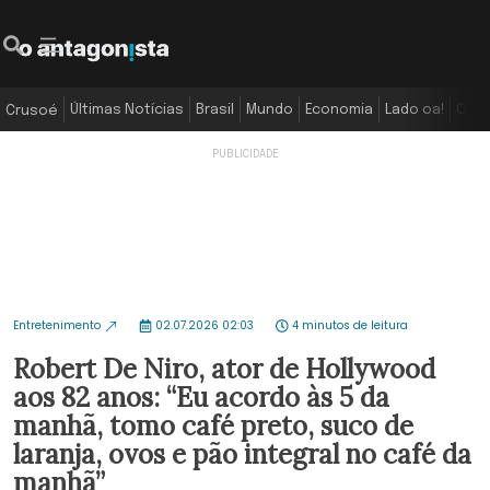
Últimas Notícias
Brasil
Mundo
Economia
Lado oa!
Colu
Crusoé
Entretenimento
02.07.2026 02:03
4 minutos de leitura
Robert De Niro, ator de Hollywood
aos 82 anos: “Eu acordo às 5 da
manhã, tomo café preto, suco de
laranja, ovos e pão integral no café da
manhã”