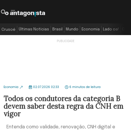
Últimas Notícias
Brasil
Mundo
Economia
Lado oa!
Colu
Crusoé
Economia
02.07.2026 02:33
6 minutos de leitura
Todos os condutores da categoria B
devem saber desta regra da CNH em
vigor
Entenda como validade, renovação, CNH digital e