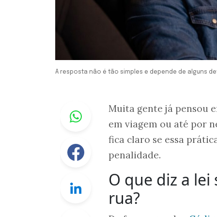
A resposta não é tão simples e depende de alguns de
Whastapp
Muita gente já pensou e
em viagem ou até por n
fica claro se essa prát
Facebook
penalidade.
O que diz a lei
Linkedin
rua?
Twitter