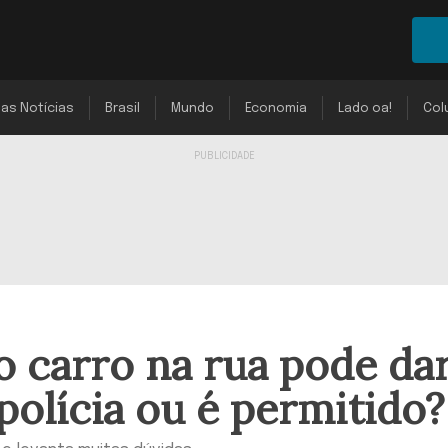
mas Notícias
Brasil
Mundo
Economia
Lado oa!
Col
 carro na rua pode da
olícia ou é permitido?