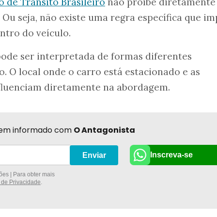
 de Trânsito Brasileiro
não proíbe diretamente
. Ou seja, não existe uma regra específica que i
tro do veículo.
pode ser interpretada de formas diferentes
 O local onde o carro está estacionado e as
nfluenciam diretamente na abordagem.
r bem informado com
O Antagonista
Inscreva-se
Enviar
es | Para obter mais
a de Privacidade
.