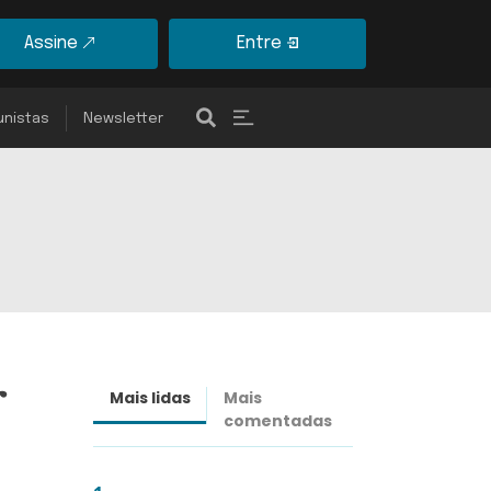
Assine
Entre
unistas
Newsletter
r
Mais lidas
Mais
Últimas
comentadas
notícias