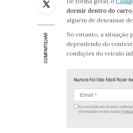
De forma geral, o
Código
dormir dentro do carro
alguém de descansar den
No entanto, a situação 
COMPARTILHAR
dependendo do contexto.
condições do veículo i
Nunca foi tão fácil fica
Eu concordo em receber notificaçõ
informações reveja nossa
Polític