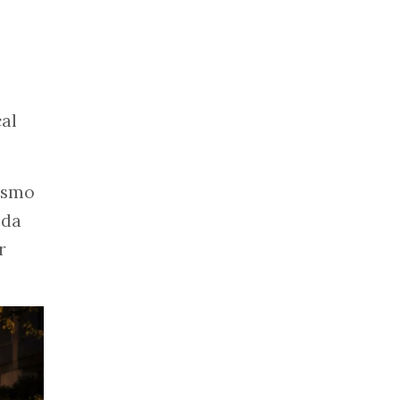
al
Mesmo
 da
r