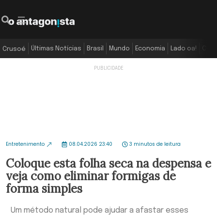
Últimas Notícias
Brasil
Mundo
Economia
Lado oa!
Colu
Crusoé
Entretenimento
08.04.2026 23:40
3 minutos de leitura
Coloque esta folha seca na despensa e
veja como eliminar formigas de
forma simples
Um método natural pode ajudar a afastar esses