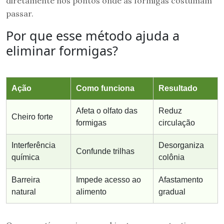
diretamente nos pontos onde as formigas costumam
passar.
Por que esse método ajuda a
eliminar formigas?
Ação
Como funciona
Resultado
Afeta o olfato das
Reduz
Cheiro forte
formigas
circulação
Interferência
Desorganiza
Confunde trilhas
química
colônia
Barreira
Impede acesso ao
Afastamento
natural
alimento
gradual