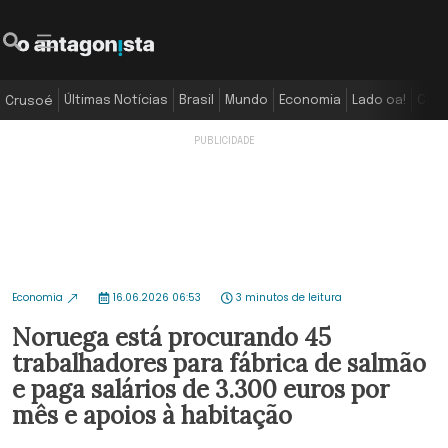
Últimas Notícias
Brasil
Mundo
Economia
Lado oa!
Colu
Crusoé
Economia
16.06.2026 06:53
3 minutos de leitura
Noruega está procurando 45
trabalhadores para fábrica de salmão
e paga salários de 3.300 euros por
mês e apoios à habitação