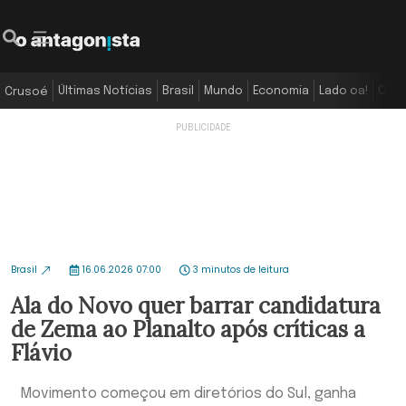
Últimas Notícias
Brasil
Mundo
Economia
Lado oa!
Colu
Crusoé
Brasil
16.06.2026 07:00
3 minutos de leitura
Ala do Novo quer barrar candidatura
de Zema ao Planalto após críticas a
Flávio
Movimento começou em diretórios do Sul, ganha