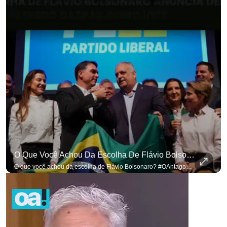
O Que Você Achou Da Escolha De Flávio Bolsonaro? #OAntagonista
O que você achou da escolha de Flávio Bolsonaro? #OAntagonista Se você busca informação com credibilidade, inscreva-se agora e ative o