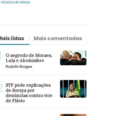
6 minutos de leitura
ais lidas
Mais comentadas
Últimas n
O segredo de Moraes,
Lula e Alcolumbre
Rodolfo Borges
STF pede explicações
de Soraya por
denúncias contra vice
de Flávio