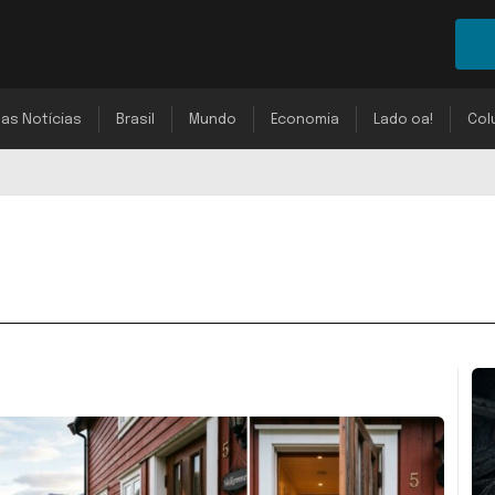
mas Notícias
Brasil
Mundo
Economia
Lado oa!
Col