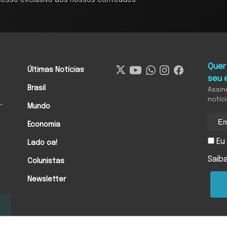
cesso exclusivo aos nossos conteúdos
Quer
Últimas Notícias
seu 
Brasil
Assin
notíc
-
Mundo
Economia
Eu 
Lado oa!
Saib
Colunistas
Newsletter