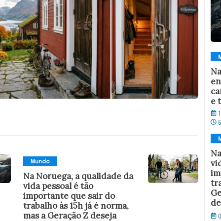
Na
en
ca
e 
1
Na
vi
Mundo
im
Na Noruega, a qualidade da
tr
vida pessoal é tão
Ge
importante que sair do
de
trabalho às 15h já é norma,
mas a Geração Z deseja
0