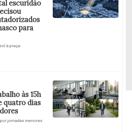
al escuridão
recisou
utadorizados
hasco para
ol à praça.
abalho às 15h
 quatro dias
adores
e por jornadas menores.