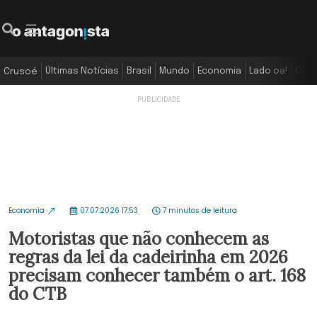
Últimas Notícias
Brasil
Mundo
Economia
Lado oa!
Colu
Crusoé
Economia
07.07.2026 17:53
7 minutos de leitura
Motoristas que não conhecem as
regras da lei da cadeirinha em 2026
precisam conhecer também o art. 168
do CTB