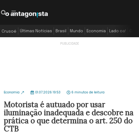
Últimas Notícias
Brasil
Mundo
Economia
Lado oa!
Colu
Crusoé
Economia
01.07.2026 19:53
6 minutos de leitura
Motorista é autuado por usar
iluminação inadequada e descobre na
prática o que determina o art. 250 do
CTB