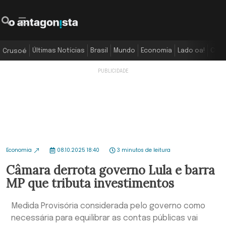
Últimas Notícias
Brasil
Mundo
Economia
Lado oa!
Colu
Crusoé
Economia
08.10.2025 18:40
3 minutos de leitura
Câmara derrota governo Lula e barra
MP que tributa investimentos
Medida Provisória considerada pelo governo como
necessária para equilibrar as contas públicas vai