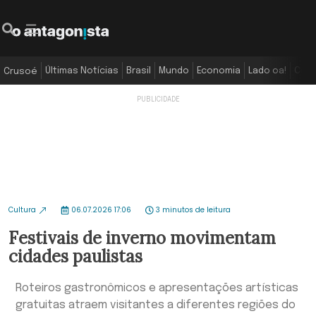
Últimas Notícias
Brasil
Mundo
Economia
Lado oa!
Colu
Crusoé
Cultura
06.07.2026 17:06
3 minutos de leitura
Festivais de inverno movimentam
cidades paulistas
Roteiros gastronômicos e apresentações artísticas
gratuitas atraem visitantes a diferentes regiões do