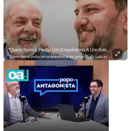
“Quem Nunca Pediu Um Empréstimo A Um Amigo?”, Diz Lula Ao Defender Seu Ex-Chefe De Gabinete
“Quem nunca pediu um empréstimo a um amigo?”, diz Lula ao defender seu ex-chefe de gabinete Marcola, que recebeu R$ 249 mil de uma empresa ligada a uma amiga de Lulinha. #OAntagonista Se você busca informação com credibilidade, inscreva-se agora e ative o