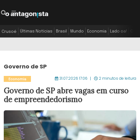
Últimas Notícias
Brasil
Mundo
Economia
Lado oa!
Colu
Crusoé
Governo de SP
31.07.2026 17:06
2 minutos de leitura
Economia
Governo de SP abre vagas em curso
de empreendedorismo