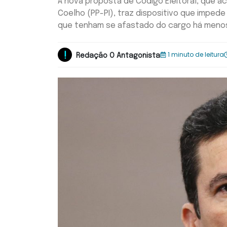
A nova proposta de Código Eleitoral, que 
Coelho (PP-PI), traz dispositivo que imped
que tenham se afastado do cargo há menos 
1 minuto de leitura
Redação O Antagonista