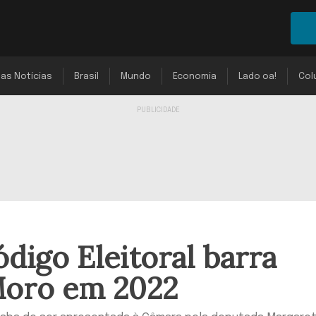
mas Notícias
Brasil
Mundo
Economia
Lado oa!
Col
digo Eleitoral barra
Moro em 2022