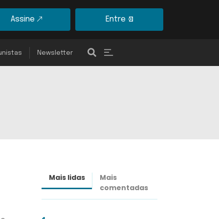
Assine
Entre
unistas
Newsletter
Mais lidas
Mais
Últimas
comentadas
notícias