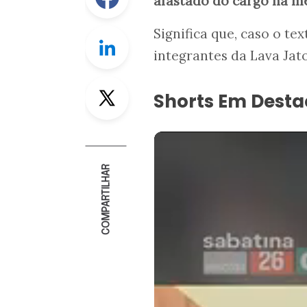
afastado do cargo há me
Significa que, caso o te
Linkedin
integrantes da Lava Jat
Twitter
Shorts Em Dest
COMPARTILHAR