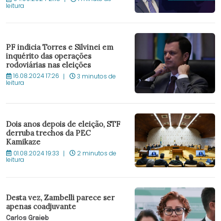
leitura
PF indicia Torres e Silvinei em
inquérito das operações
rodoviárias nas eleições
16.08.2024 17:26
3 minutos de
leitura
Dois anos depois de eleição, STF
derruba trechos da PEC
Kamikaze
01.08.2024 19:33
2 minutos de
leitura
Desta vez, Zambelli parece ser
apenas coadjuvante
Carlos Graieb