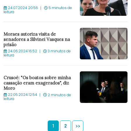
24.07.2024 20:56
5 minutos de
leitura
Moraes autoriza visita de
senadores a Silvinei Vasques na
prisão
24.06.2024 16:52
3 minutos de
leitura
Crusoé: "Os boatos sobre minha
cassação eram exagerados", diz
Moro
22.05.2024 12:54
2 minutos de
leitura
1
2
>>