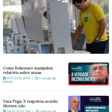
Como Bolsonaro manipulou
relatório sobre urnas
15.07.2025 21:04
1 minuto de
leitura
Vaza Toga: X respeitou acordo;
Moraes, não
04.09.2024 21:18
1 minuto de