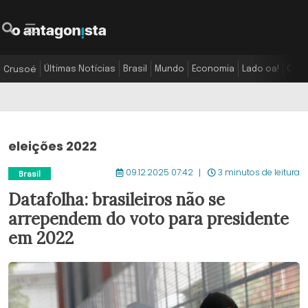
Últimas Notícias
Brasil
Mundo
Economia
Lado oa!
Colu
Crusoé
eleições 2022
09.12.2025 07:42
3 minutos de leitura
Brasil
Datafolha: brasileiros não se
arrependem do voto para presidente
em 2022