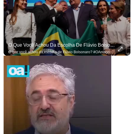
O Que Você Achou Da Escolha De Flávio Bolsonaro? #OAntagonista
O que você achou da escolha de Flávio Bolsonaro? #OAntagonista Se você busca informação com credibilidade, inscreva-se agora e ative o