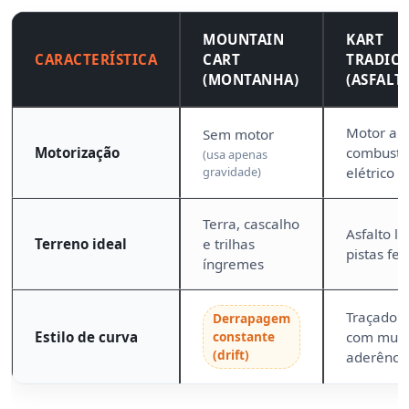
MOUNTAIN
KART
CARACTERÍSTICA
CART
TRADIC
(MONTANHA)
(ASFALT
Motor a
Sem motor
Motorização
combustã
(usa apenas
gravidade)
elétrico
Terra, cascalho
Asfalto li
Terreno ideal
e trilhas
pistas fe
íngremes
Traçado 
Derrapagem
Estilo de curva
constante
com muit
(drift)
aderênci