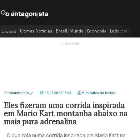
Últimas Notícias
Brasil
Mundo
Economia
Lado oa!
Colu
Crusoé
Entretenimento
06.07.2026 18:03
5 minutos de leitura
Eles fizeram uma corrida inspirada
em Mario Kart montanha abaixo na
mais pura adrenalina
O que rola numa corrida inspirada em Mario Kart na