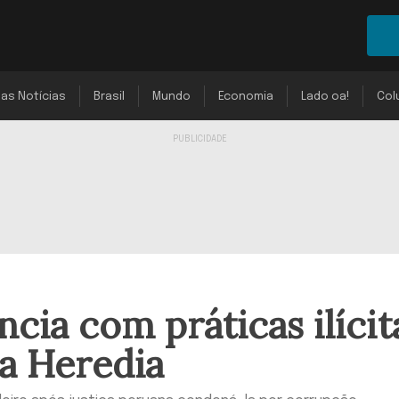
mas Notícias
Brasil
Mundo
Economia
Lado oa!
Col
ncia com práticas ilícit
 a Heredia