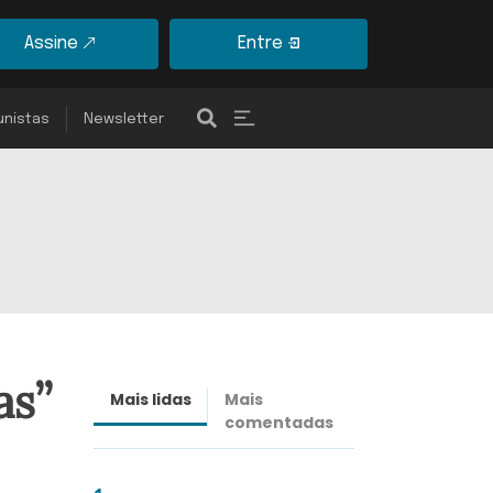
Assine
Entre
unistas
Newsletter
as”
Mais lidas
Mais
Últimas
comentadas
notícias