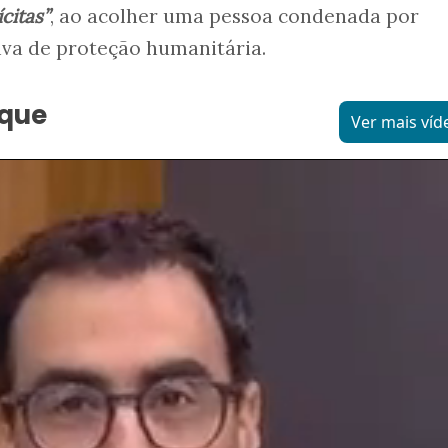
ícitas”
, ao acolher uma pessoa condenada por
tiva de proteção humanitária.
aque
Ver mais víd