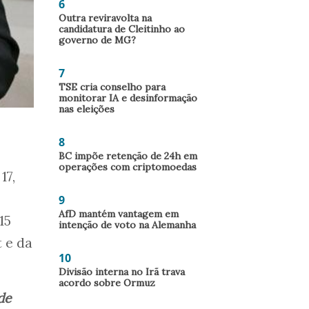
6
Outra reviravolta na
candidatura de Cleitinho ao
governo de MG?
7
TSE cria conselho para
monitorar IA e desinformação
nas eleições
8
BC impõe retenção de 24h em
operações com criptomoedas
17,
9
AfD mantém vantagem em
15
intenção de voto na Alemanha
 e da
10
Divisão interna no Irã trava
acordo sobre Ormuz
de