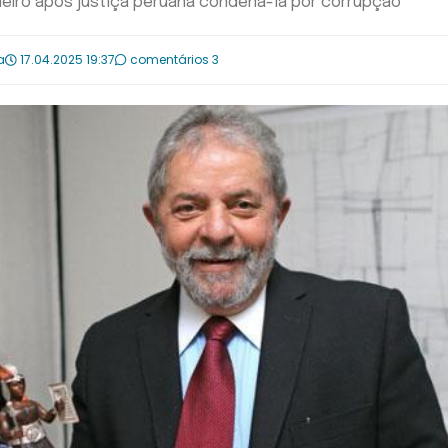
leiro após justiça peruana condená-la por corrupção
a
17.04.2025 19:37
comentários 3