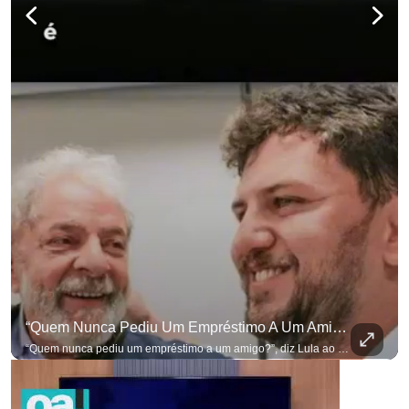
“Quem Nunca Pediu Um Empréstimo A Um Amigo?”, Diz Lula Ao Defender Seu Ex-Chefe De Gabinete
“Quem nunca pediu um empréstimo a um amigo?”, diz Lula ao defender seu ex-chefe de gabinete Marcola, que recebeu R$ 249 mil de uma empresa ligada a uma amiga de Lulinha. #OAntagonista Se você busca informação com credibilidade, inscreva-se agora e ative o