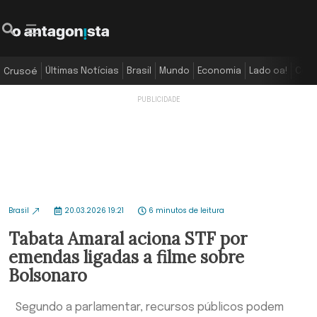
Últimas Notícias
Brasil
Mundo
Economia
Lado oa!
Colu
Crusoé
Brasil
20.03.2026 19:21
6 minutos de leitura
Tabata Amaral aciona STF por
emendas ligadas a filme sobre
Bolsonaro
Segundo a parlamentar, recursos públicos podem