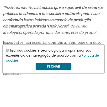
“Posteriormente,
há indícios que o superávit de recursos
públicos destinados a fins sociais e culturais pode estar
conferindo lastro indireto ao custeio da produção
cinematográfica privada ‘Dark Horse’
, de cunho
ideológico, operada por uma das empresas do grupo”
.
Esses fatos, acrescenta, configuram em tese um duto
de recursos que desafia diretrizes de transparência e
Utilizamos cookies e tecnologia para aprimorar sua
publicidade estabelecidas pelo STF, exigindo
“rigorosa
experiência de navegação de acordo com a
Política de
cookies.
fiscalização para impedir o desvio de finalidade e a
FECHAR
confusão entre o erário e interesses privados ou
eleitorais”
.