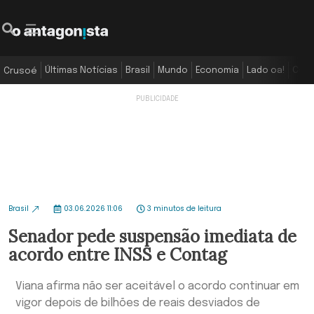
Últimas Notícias
Brasil
Mundo
Economia
Lado oa!
Colu
Crusoé
Brasil
03.06.2026 11:06
3 minutos de leitura
Senador pede suspensão imediata de
acordo entre INSS e Contag
Viana afirma não ser aceitável o acordo continuar em
vigor depois de bilhões de reais desviados de