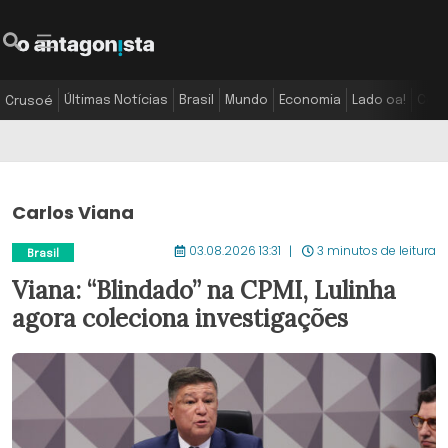
Últimas Notícias
Brasil
Mundo
Economia
Lado oa!
Colu
Crusoé
Carlos Viana
03.08.2026 13:31
3 minutos de leitura
Brasil
Viana: “Blindado” na CPMI, Lulinha
agora coleciona investigações