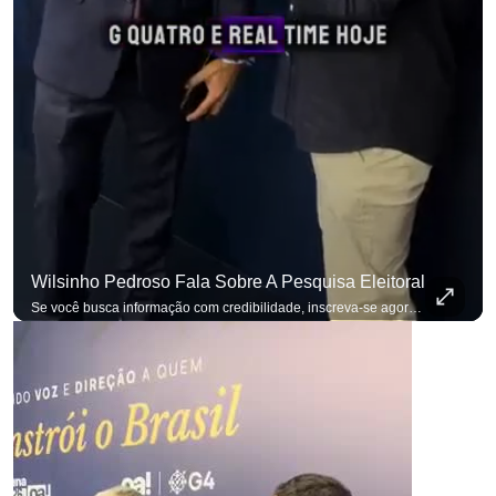
Wilsinho Pedroso Fala Sobre A Pesquisa Eleitoral
Se você busca informação com credibilidade, inscreva-se agora e ative o
p