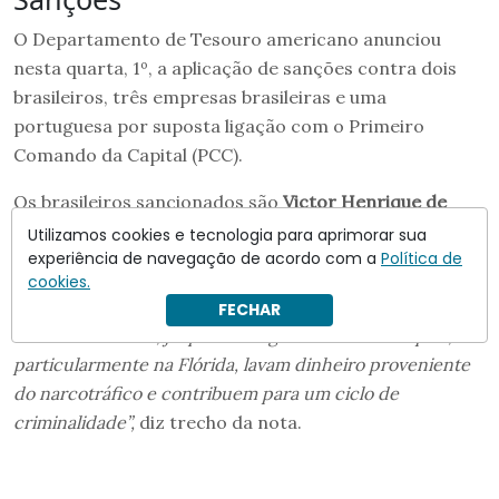
O Departamento de Tesouro americano anunciou
nesta quarta, 1º, a aplicação de sanções contra dois
brasileiros, três empresas brasileiras e uma
portuguesa por suposta ligação com o Primeiro
Comando da Capital (PCC).
Os brasileiros sancionados são
Victor Henrique de
Oliveira Shimada
e
Stella Stefanie Nunes Henrique de
Utilizamos cookies e tecnologia para aprimorar sua
experiência de navegação de acordo com a
Política de
Oliveira
.
cookies.
“O PCC representa uma ameaça significativa à segurança
FECHAR
nacional dos EUA, já que seus agentes em todo o país,
particularmente na Flórida, lavam dinheiro proveniente
do narcotráfico e contribuem para um ciclo de
criminalidade”,
diz trecho da nota.