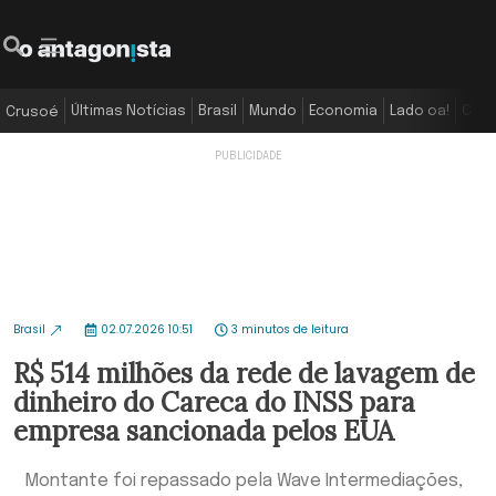
Últimas Notícias
Brasil
Mundo
Economia
Lado oa!
Colu
Crusoé
Brasil
02.07.2026 10:51
3 minutos de leitura
R$ 514 milhões da rede de lavagem de
dinheiro do Careca do INSS para
empresa sancionada pelos EUA
Montante foi repassado pela Wave Intermediações,