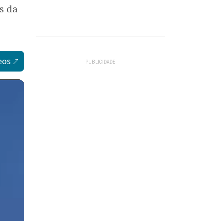
s da
eos