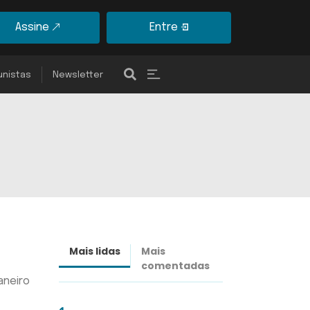
Assine
Entre
unistas
Newsletter
Mais lidas
Mais
Últimas
comentadas
notícias
aneiro