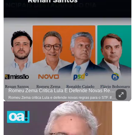
para não perder n
Romeu Zema Critica Lula E Defende Novas Regras Para O STF. #OAntagonista
Romeu Zema critica Lula e defende novas regras para o STF. #OAntagonista Se você busca informação com credibilidade, inscreva-se agora e ative o