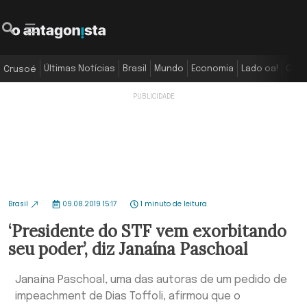
Últimas Notícias
Brasil
Mundo
Economia
Lado oa!
Colu
Crusoé
Brasil
09.08.2019 15:17
1 minuto de leitura
‘Presidente do STF vem exorbitando
seu poder’, diz Janaína Paschoal
Janaína Paschoal, uma das autoras de um pedido de
impeachment de Dias Toffoli, afirmou que o