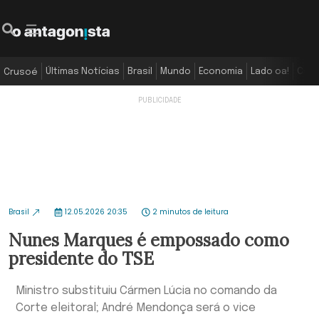
Últimas Notícias
Brasil
Mundo
Economia
Lado oa!
Colu
Crusoé
Brasil
12.05.2026 20:35
2 minutos de leitura
Nunes Marques é empossado como
presidente do TSE
Ministro substituiu Cármen Lúcia no comando da
Corte eleitoral; André Mendonça será o vice