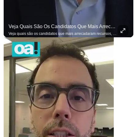
Veja Quais São Os Candidatos Que Mais Arrecadaram Recursos, Até Agora, Por Meio De Vaquinhas Eleito
Veja quais são os candidatos que mais arrecadaram recursos, até agora, por meio de vaquinhas eleitorais. #OAntagonista Se você busca informação com credibilidade, inscreva-se agora e ative o