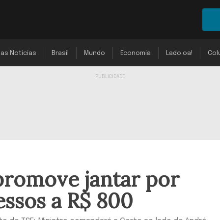
mas Notícias
Brasil
Mundo
Economia
Lado oa!
Col
romove jantar por
ssos a R$ 800