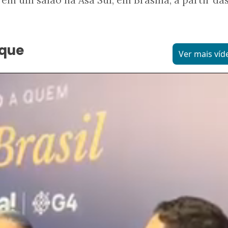
aque
Ver mais víd