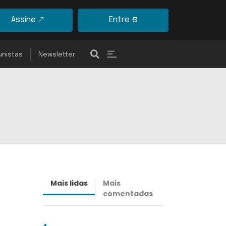
Assine
Entre
unistas
Newsletter
Mais lidas
Mais
Últimas
comentadas
notícias