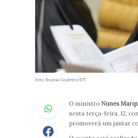
Foto: Rosinei Coutinho/STF
Whastapp
O ministro
Nunes Marq
nesta terça-feira, 12, c
promoverá um jantar c
Facebook
O evento será realizado 