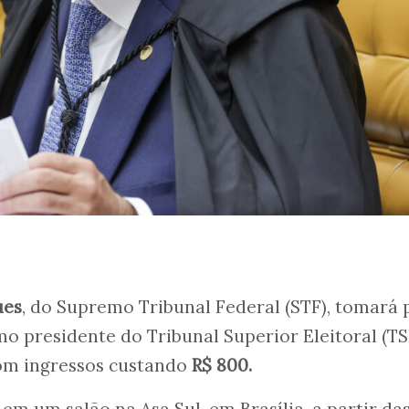
ues
, do Supremo Tribunal Federal (STF), tomará 
omo presidente do Tribunal Superior Eleitoral (TS
om ingressos custando
R$ 800.
em um salão na Asa Sul, em Brasília, a partir da