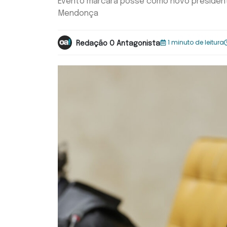
Evento marcará posse como novo presidente
Mendonça
1 minuto de leitura
Redação O Antagonista