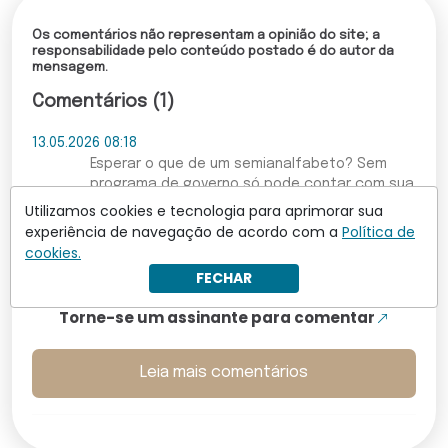
Os comentários não representam a opinião do site; a
responsabilidade pelo conteúdo postado é do autor da
mensagem.
Comentários (1)
13.05.2026 08:18
Esperar o que de um semianalfabeto? Sem
programa de governo só pode contar com sua
bolha para seguir apoiando o petista de
Utilizamos cookies e tecnologia para aprimorar sua
estimação . Mas Lula vai concluir que não pode
experiência de navegação de acordo com a
Política de
concorrer correndo risco de perder e vai pedir
cookies.
para sair. Vamos pensar positivo !!!
FECHAR
Torne-se um assinante para comentar
Leia mais comentários