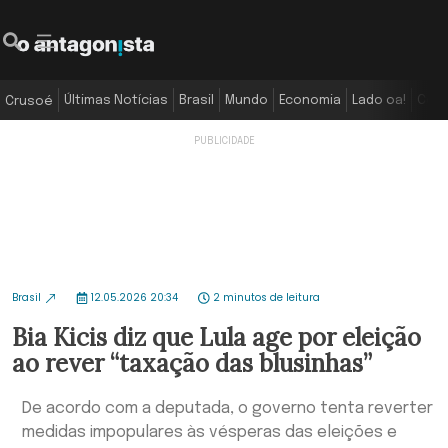
Últimas Notícias
Brasil
Mundo
Economia
Lado oa!
Colu
Crusoé
Brasil
12.05.2026 20:34
2 minutos de leitura
Bia Kicis diz que Lula age por eleição
ao rever “taxação das blusinhas”
De acordo com a deputada, o governo tenta reverter
medidas impopulares às vésperas das eleições e