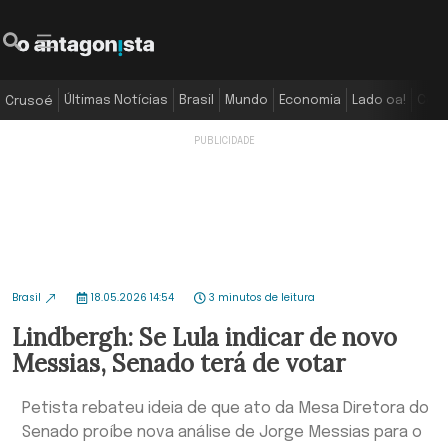
Últimas Notícias
Brasil
Mundo
Economia
Lado oa!
Colu
Crusoé
Brasil
18.05.2026 14:54
3 minutos de leitura
Lindbergh: Se Lula indicar de novo
Messias, Senado terá de votar
Petista rebateu ideia de que ato da Mesa Diretora do
Senado proíbe nova análise de Jorge Messias para o