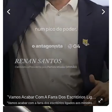
"Vamos Acabar Com A Farra Dos Escritórios Ligados Aos Ministros Do STF"
para não perder nenhuma atualização!
Ouça O Antagonista nos principais 
"Vamos acabar com a farra dos escritórios ligados aos ministros do STF". Essa foi a resposta de Renan Santos ao ser questionado sobre o Judiciário. Se você busca informação com credibilidade, inscreva-se agora e ative o