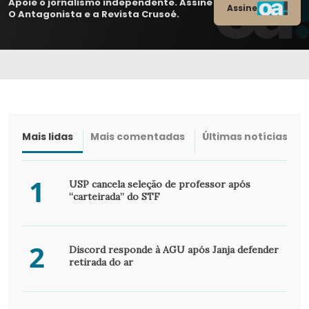
Apoie o jornalismo independente. Assine
Assine
O Antagonista e a Revista Crusoé.
Mais lidas
Mais comentadas
Últimas notícias
1
USP cancela seleção de professor após
“carteirada” do STF
2
Discord responde à AGU após Janja defender
retirada do ar