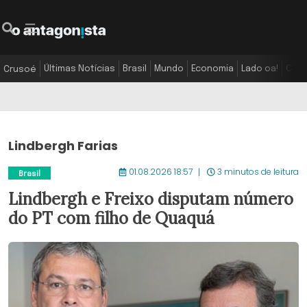
Últimas Notícias
Brasil
Mundo
Economia
Lado oa!
Colu
Crusoé
Lindbergh Farias
01.08.2026 18:57
3 minutos de leitura
Brasil
Lindbergh e Freixo disputam número
do PT com filho de Quaquá