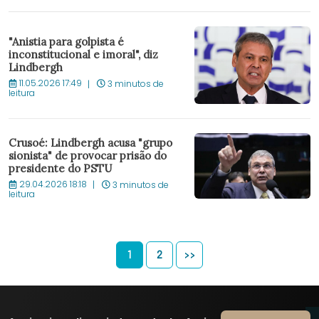
"Anistia para golpista é
inconstitucional e imoral", diz
Lindbergh
11.05.2026 17:49
3 minutos de
leitura
Crusoé: Lindbergh acusa "grupo
sionista" de provocar prisão do
presidente do PSTU
29.04.2026 18:18
3 minutos de
leitura
1
2
>>