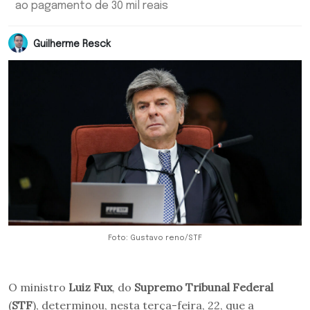
ao pagamento de 30 mil reais
Guilherme Resck
Foto: Gustavo reno/STF
O ministro
Luiz Fux
, do
Supremo Tribunal Federal
(
STF
), determinou, nesta terça-feira, 22, que a