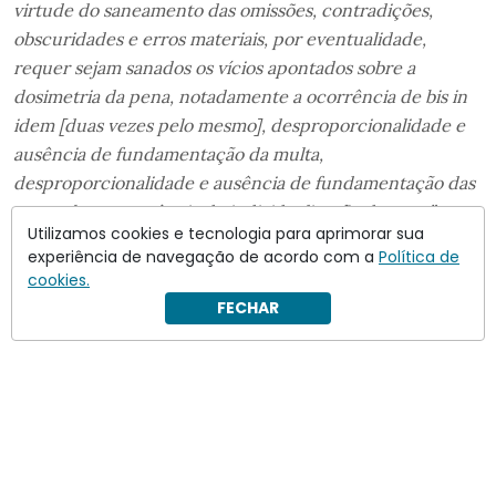
virtude do saneamento das omissões, contradições,
obscuridades e erros materiais, por eventualidade,
requer sejam sanados os vícios apontados sobre a
dosimetria da pena, notadamente a ocorrência de bis in
idem [duas vezes pelo mesmo], desproporcionalidade e
ausência de fundamentação da multa,
desproporcionalidade e ausência de fundamentação das
penas-base e ausência de individualização da pena”
,
Utilizamos cookies e tecnologia para aprimorar sua
acrescentam os advogados.
experiência de navegação de acordo com a
Política de
cookies.
FECHAR