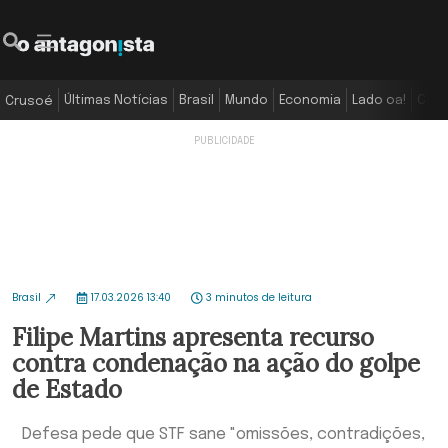
Últimas Notícias
Brasil
Mundo
Economia
Lado oa!
Colu
Crusoé
Brasil
17.03.2026 13:40
3 minutos de leitura
Filipe Martins apresenta recurso
contra condenação na ação do golpe
de Estado
Defesa pede que STF sane "omissões, contradições,