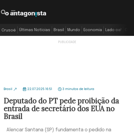
Últimas Notícias
Brasil
Mundo
Economia
Lado oa!
Colu
Crusoé
Brasil
22.07.2025 16:51
3 minutos de leitura
Deputado do PT pede proibição da
entrada de secretário dos EUA no
Brasil
Alencar Santana (SP) fundamenta o pedido na