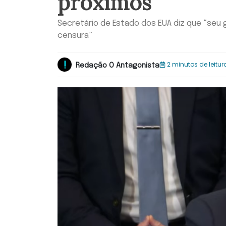
próximos
Secretário de Estado dos EUA diz que “seu 
censura”
2 minutos de leitur
Redação O Antagonista