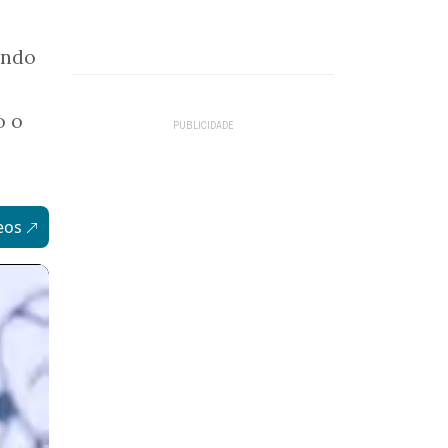
endo
o o
eos