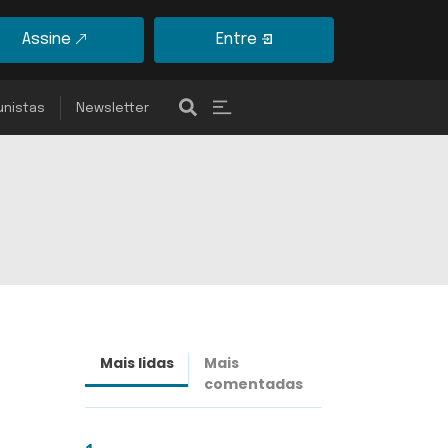
Assine
Entre
unistas
Newsletter
Mais lidas
Mais
Últimas
comentadas
notícias