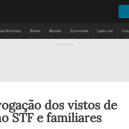
mas Notícias
Brasil
Mundo
Economia
Lado oa!
Col
ogação dos vistos de
o STF e familiares