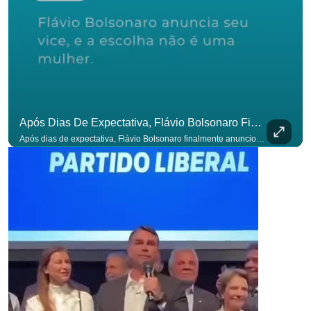
Após Dias De Expectativa, Flávio Bolsonaro Finalmente Anunciou Seu Vice. #OAntagonista
Após dias de expectativa, Flávio Bolsonaro finalmente anunciou seu vice. #OAntagonista Se você busca informação com credibilidade, inscreva-se agora e ative o
p