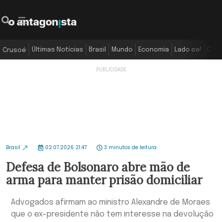
Últimas Notícias
Brasil
Mundo
Economia
Lado oa!
Colu
Crusoé
Brasil
02.07.2026 21:47
3 minutos de leitura
Defesa de Bolsonaro abre mão de
arma para manter prisão domiciliar
Advogados afirmam ao ministro Alexandre de Moraes
que o ex-presidente não tem interesse na devolução