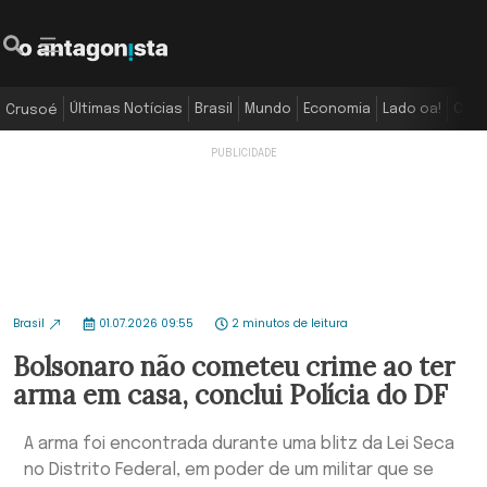
Últimas Notícias
Brasil
Mundo
Economia
Lado oa!
Colu
Crusoé
Brasil
01.07.2026 09:55
2 minutos de leitura
Bolsonaro não cometeu crime ao ter
arma em casa, conclui Polícia do DF
A arma foi encontrada durante uma blitz da Lei Seca
no Distrito Federal, em poder de um militar que se