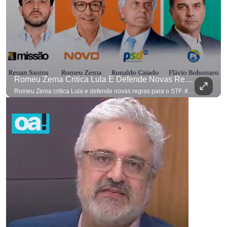
Romeu Zema Critica Lula E Defende Novas Regras Para O STF. #OAntagonista
Romeu Zema critica Lula e defende novas regras para o STF. #OAntagonista Se você busca informação com credibilidade, inscreva-se agora e ative o