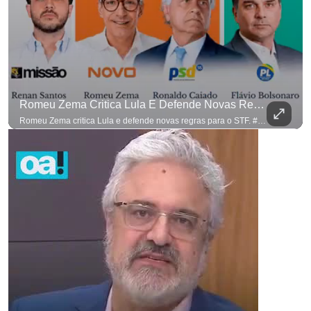
Romeu Zema Critica Lula E Defende Novas Regras Para O STF. #OAntagonista
Romeu Zema critica Lula e defende novas regras para o STF. #OAntagonista Se você busca informação com credibilidade, inscreva-se agora e ative o