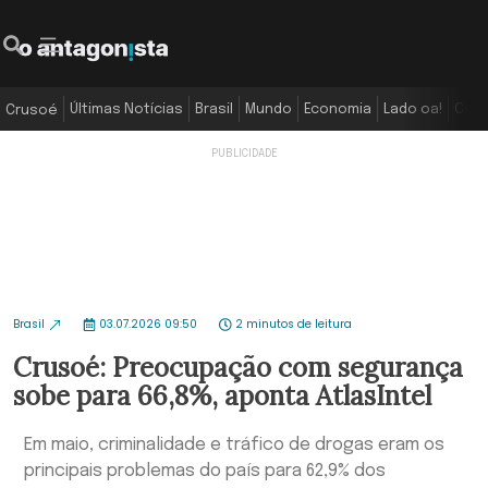
Últimas Notícias
Brasil
Mundo
Economia
Lado oa!
Colu
Crusoé
Brasil
03.07.2026 09:50
2 minutos de leitura
Crusoé: Preocupação com segurança
sobe para 66,8%, aponta AtlasIntel
Em maio, criminalidade e tráfico de drogas eram os
principais problemas do país para 62,9% dos