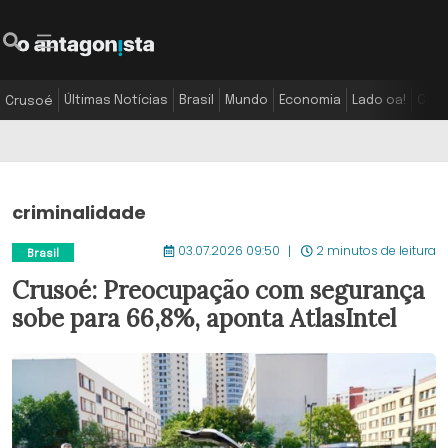
Últimas Notícias
Brasil
Mundo
Economia
Lado oa!
Colu
Crusoé
criminalidade
03.07.2026 09:50
2 minutos de leitura
Brasil
Crusoé: Preocupação com segurança
sobe para 66,8%, aponta AtlasIntel