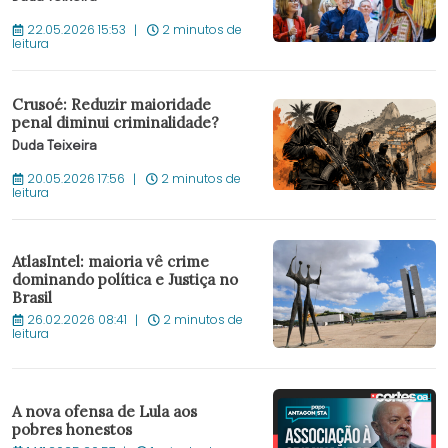
22.05.2026 15:53
2 minutos de
leitura
Crusoé: Reduzir maioridade
penal diminui criminalidade?
Duda Teixeira
20.05.2026 17:56
2 minutos de
leitura
AtlasIntel: maioria vê crime
dominando política e Justiça no
Brasil
26.02.2026 08:41
2 minutos de
leitura
A nova ofensa de Lula aos
pobres honestos