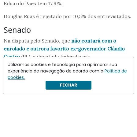
Eduardo Paes tem 17,9%.
Douglas Ruas é rejeitado por 10,5% dos entrevistados.
Senado
Na disputa pelo Senado, que
não contará com o
enrolado e outrora favorito ex-governador Cláudio
Castro
(PL), a deputada federal e ex-
governadora
Benedita da Silva
(PT) lidera o principal
Utilizamos cookies e tecnologia para aprimorar sua
experiência de navegação de acordo com a
Política de
cenário, com 33% dos votos.
cookies.
FECHAR