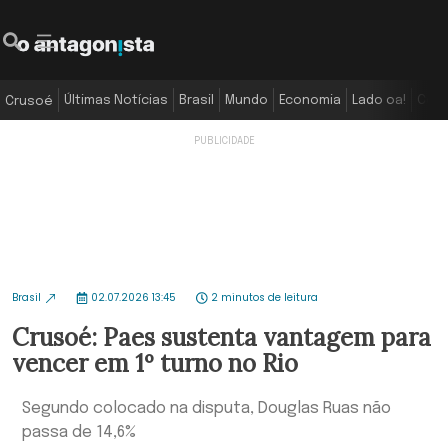
Últimas Notícias
Brasil
Mundo
Economia
Lado oa!
Colu
Crusoé
Brasil
02.07.2026 13:45
2 minutos de leitura
Crusoé: Paes sustenta vantagem para
vencer em 1º turno no Rio
Segundo colocado na disputa, Douglas Ruas não
passa de 14,6%