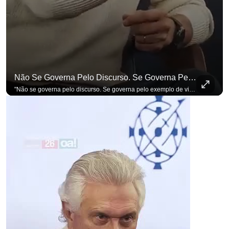
Não Se Governa Pelo Discurso. Se Governa Pelo Exemplo De Vida", Alfineta Ronaldo Caiado
"Não se governa pelo discurso. Se governa pelo exemplo de vida", alfineta Ronaldo Caiado, respondendo a empresários na primeira Sabatina Presidencial com a pauta definida por quem constrói o país. Se você busca informação com credibilidade, inscreva-se agora e ative o