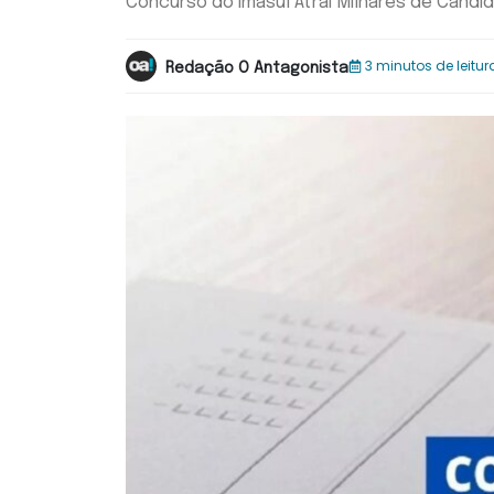
Concurso do Imasul Atrai Milhares de Cand
3 minutos de leitur
Redação O Antagonista