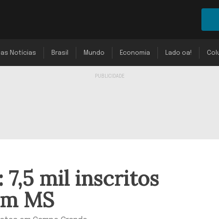
mas Notícias
Brasil
Mundo
Economia
Lado oa!
Col
7,5 mil inscritos
em MS