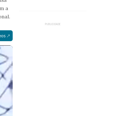
ém a
onal.
eos