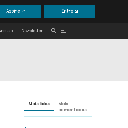
Assine
Entre
unistas
Newsletter
Mais lidas
Mais
Últimas
comentadas
notícias