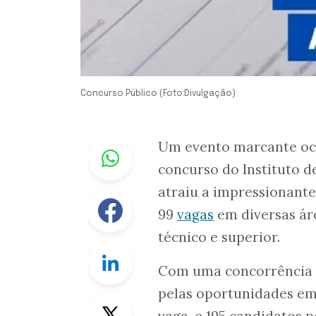
Concurso Público (Foto:Divulgação)
Whastapp
Um evento marcante oc
concurso do Instituto d
atraiu a impressionante
Facebook
99
vagas
em diversas ár
técnico e superior.
Linkedin
Com uma concorrência a
pelas oportunidades em 
Twitter
vaga, e 195 candidatos p