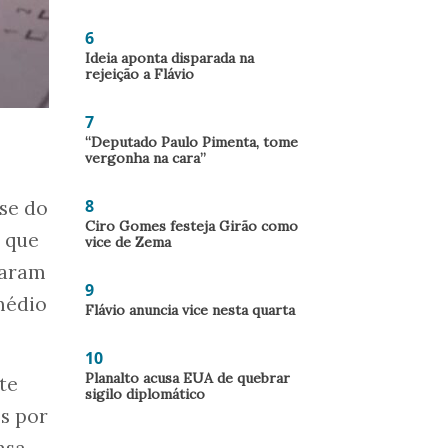
6
Ideia aponta disparada na
rejeição a Flávio
7
“Deputado Paulo Pimenta, tome
vergonha na cara”
8
se do
Ciro Gomes festeja Girão como
, que
vice de Zema
taram
9
médio
Flávio anuncia vice nesta quarta
10
Planalto acusa EUA de quebrar
te
sigilo diplomático
s por
nsa