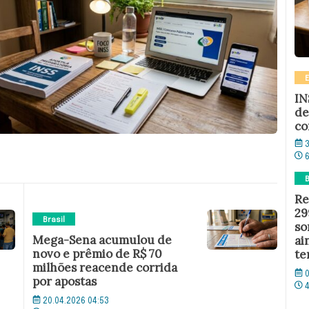
IN
de
co
3
B
Re
29
Brasil
so
Mega-Sena acumulou de
ai
novo e prêmio de R$ 70
te
milhões reacende corrida
0
por apostas
20.04.2026 04:53