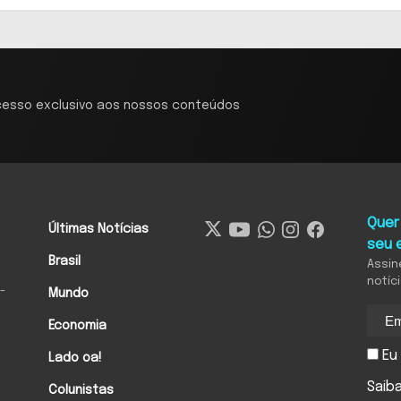
cesso exclusivo aos nossos conteúdos
Quer
Últimas Notícias
seu 
Brasil
Assin
notíc
-
Mundo
Economia
Eu 
Lado oa!
Saib
Colunistas