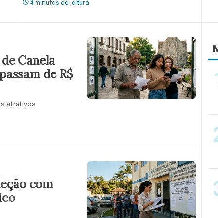
4 minutos de leitura
M
a de Canela
e passam de R$
os atrativos
eleção com
ico