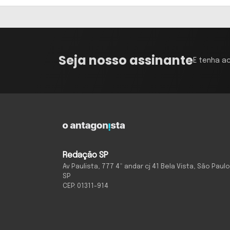
Seja nosso assinante
E tenha a
Redação SP
Av Paulista, 777 4º andar cj 41 Bela Vista, São Paulo
SP
CEP: 01311-914