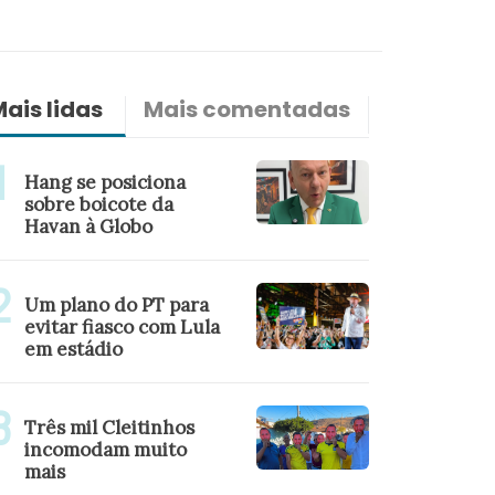
ais lidas
Mais comentadas
Últimas n
Hang se posiciona
sobre boicote da
Havan à Globo
Um plano do PT para
evitar fiasco com Lula
em estádio
Três mil Cleitinhos
incomodam muito
mais