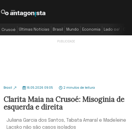
Últimas Notícias
Brasil
Mundo
Economia
Lado oa!
Colu
Crusoé
Brasil
16.05.2026 09:05
2 minutos de leitura
Clarita Maia na Crusoé: Misoginia de
esquerda e direita
Juliana Garcia dos Santos, Tabata Amaral e Madeleine
Lacsko não são casos isolados