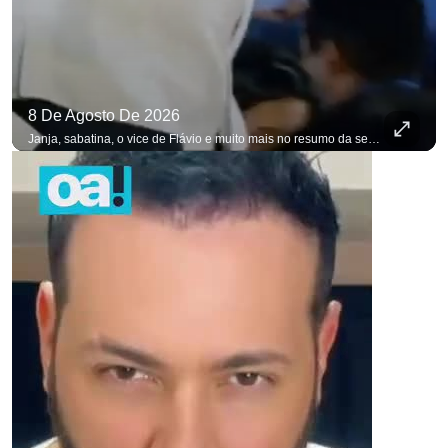
8 De Agosto De 2026
Janja, sabatina, o vice de Flávio e muito mais no resumo da semana. #OAntagonista Se você busca informação com credibilidade, inscreva-se agora e ative o