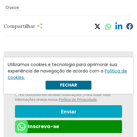
Crusoé
Compartilhar
Nunca foi tão fácil ficar bem informado com
O
Utilizamos cookies e tecnologia para aprimorar sua
Antagonista
experiência de navegação de acordo com a
Política de
cookies.
FECHAR
Eu concordo em receber notificações | Para obter mais
informações reveja nossa
Política de Privacidade
.
Enviar
Inscreva-se