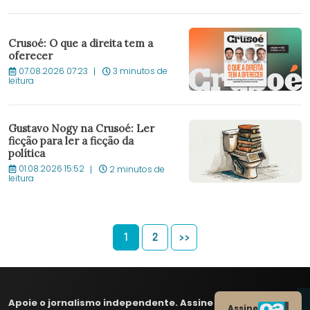
Crusoé: O que a direita tem a
oferecer
07.08.2026 07:23
3 minutos de
leitura
Gustavo Nogy na Crusoé: Ler
ficção para ler a ficção da
política
01.08.2026 15:52
2 minutos de
leitura
1
2
>>
Apoie o jornalismo independente. Assine
Assine