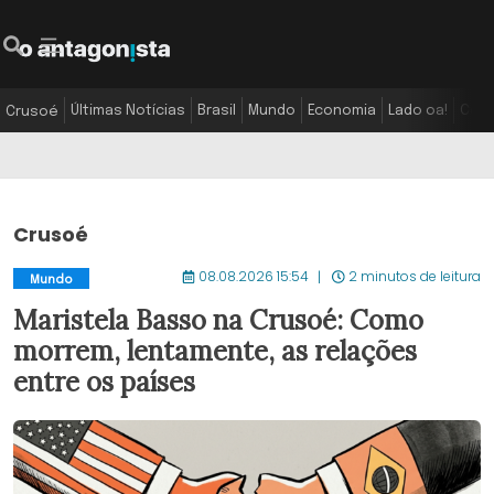
Últimas Notícias
Brasil
Mundo
Economia
Lado oa!
Colu
Crusoé
Crusoé
08.08.2026 15:54
2 minutos de leitura
Mundo
Maristela Basso na Crusoé: Como
morrem, lentamente, as relações
entre os países