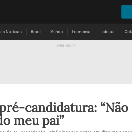
mas Notícias
Brasil
Mundo
Economia
Lado oa!
Col
pré-candidatura: “Não
do meu pai”