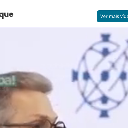
aque
Ver mais víd