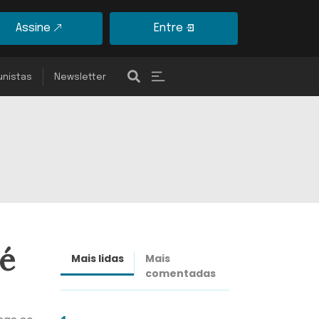
Assine
Entre
unistas
Newsletter
 é
Mais lidas
Mais
Últimas
comentadas
notícias