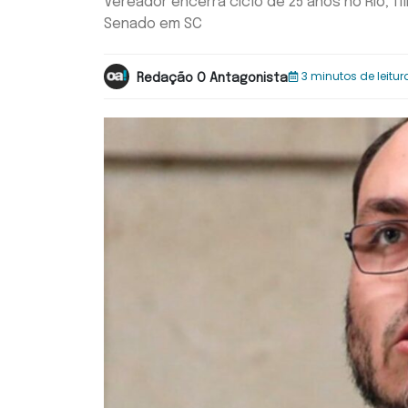
Vereador encerra ciclo de 25 anos no Rio; f
Senado em SC
3 minutos de leitur
Redação O Antagonista