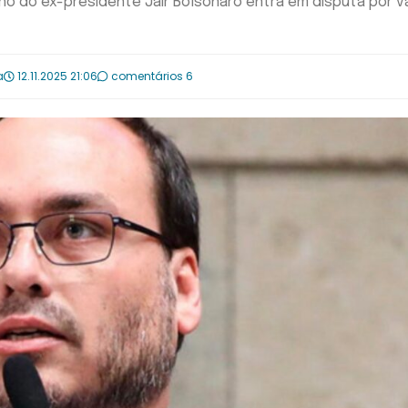
ilho do ex-presidente Jair Bolsonaro entra em disputa por 
a
12.11.2025 21:06
comentários 6